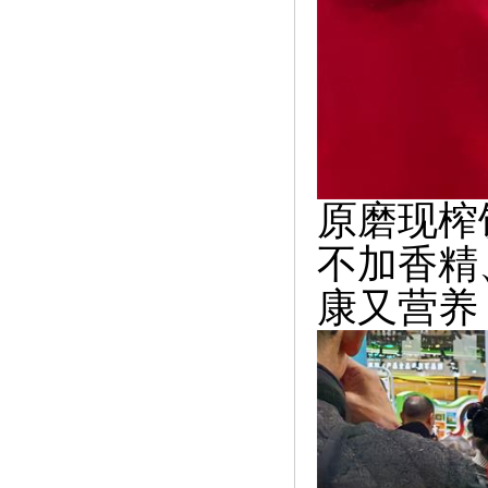
原磨现榨
不加香精
康又营养