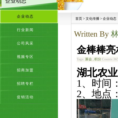
企业动态
企业动态
首页
>
文化传播
>
企业动态
行业新闻
Written By
公司风采
金棒棒亮相
视频专区
Tags:
展会 , 积分
Counts:36
湖北农业博
招商加盟
1、时间：
招聘专栏
2、
地点
促销活动