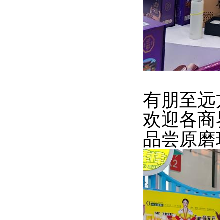
有朋至远
欢迎各商
品尝原磨