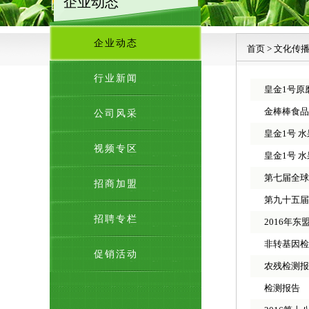
企业动态
企业动态
首页
>
文化传
行业新闻
皇金1号原
金棒棒食品
公司风采
皇金1号 
视频专区
皇金1号 
第七届全球
招商加盟
第九十五届
招聘专栏
2016年东
非转基因检
促销活动
农残检测报
检测报告