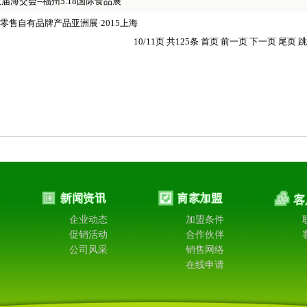
八届海交会--福州5.18国际食品展
零售自有品牌产品亚洲展·2015上海
10/11页 共125条
首页
前一页
下一页
尾页
跳
企业动态
加盟条件
促销活动
合作伙伴
公司风采
销售网络
在线申请