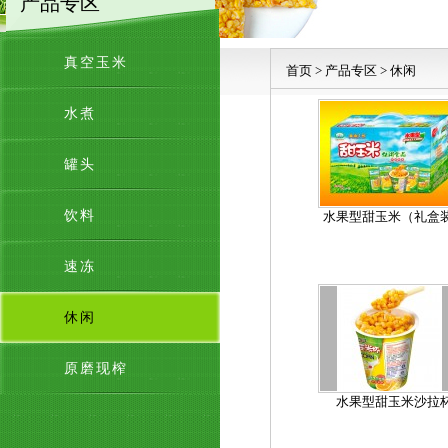
产品专区
真空玉米
首页
>
产品专区
>
休闲
水煮
罐头
饮料
水果型甜玉米（礼盒
速冻
休闲
原磨现榨
水果型甜玉米沙拉